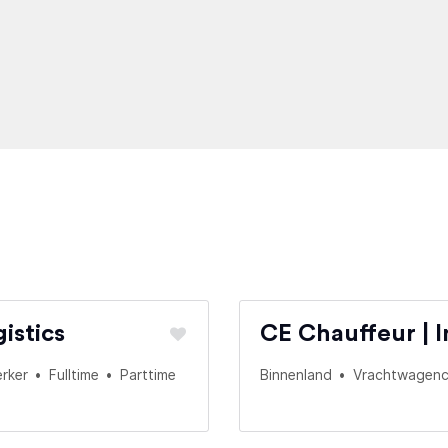
istics
CE Chauffeur | I
rker
Fulltime
Parttime
Binnenland
Vrachtwagenc